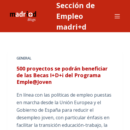
Sección de
S
a
Empleo
l
madri+d
t
a
r
a
GENERAL
l
c
500 proyectos se podrán beneficiar
o
de las Becas I+D+i del Programa
Emple@Joven
n
t
En línea con las políticas de empleo puestas
e
en marcha desde la Unión Europea y el
n
Gobierno de España para reducir el
i
desempleo joven, con particular énfasis en
d
facilitar la transición educación-trabajo, la
o