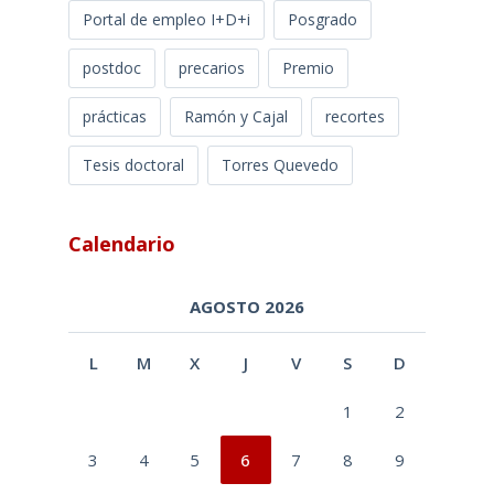
Portal de empleo I+D+i
Posgrado
postdoc
precarios
Premio
prácticas
Ramón y Cajal
recortes
Tesis doctoral
Torres Quevedo
Calendario
AGOSTO 2026
L
M
X
J
V
S
D
1
2
3
4
5
6
7
8
9