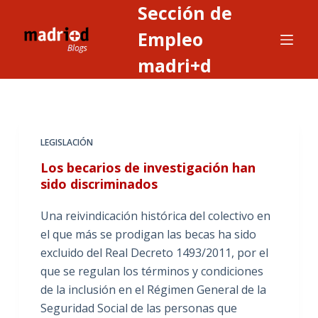
Sección de
S
a
Empleo
l
madri+d
t
a
r
a
LEGISLACIÓN
l
c
Los becarios de investigación han
o
sido discriminados
n
Una reivindicación histórica del colectivo en
t
el que más se prodigan las becas ha sido
e
excluido del Real Decreto 1493/2011, por el
n
que se regulan los términos y condiciones
i
de la inclusión en el Régimen General de la
d
Seguridad Social de las personas que
o