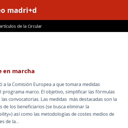
eo madri+d
tículos de la Circular
ne en marcha
zó a la Comisión Europea a que tomara medidas
 programa marco. El objetivo, simplificar las fórmulas
de las convocatorias. Las medidas más destacadas son la
 de los beneficiarios (se busca eliminar la
ity») así como las metodologías de costes medios de
les de la…