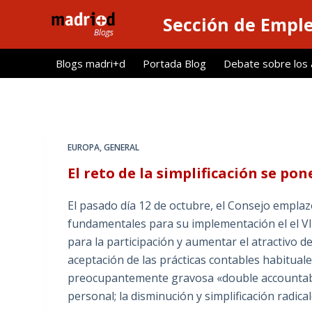
S
Sección de Empl
a
l
Blogs madri+d
Portada Blog
Debate sobre los ar
t
a
r
a
l
EUROPA
,
GENERAL
c
El reto de la simplificación se po
o
n
El pasado día 12 de octubre, el Consejo empla
t
fundamentales para su implementación el el VII
e
para la participación y aumentar el atractivo 
n
aceptación de las prácticas contables habituales
i
preocupantemente gravosa «double accountabil
d
personal; la disminución y simplificación radica
o