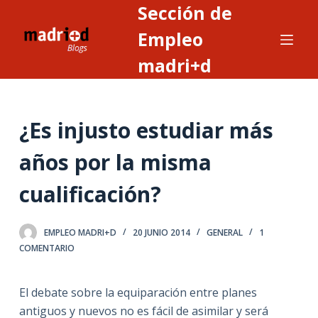
Sección de
S
a
Empleo
l
madri+d
t
a
r
¿Es injusto estudiar más
a
l
años por la misma
c
o
cualificación?
n
t
EMPLEO MADRI+D
20 JUNIO 2014
GENERAL
1
e
COMENTARIO
n
i
El debate sobre la equiparación entre planes
d
antiguos y nuevos no es fácil de asimilar y será
o