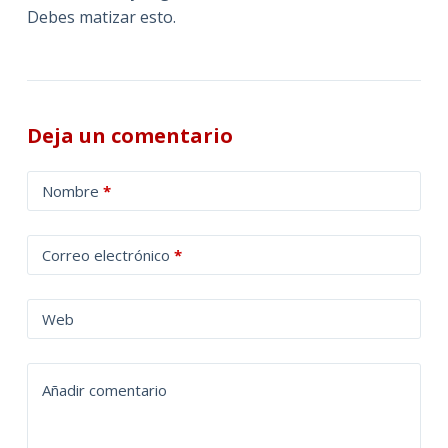
Debes matizar esto.
Deja un comentario
A
Nombre
*
l
t
Correo electrónico
*
e
r
n
Web
a
t
Añadir comentario
i
v
e