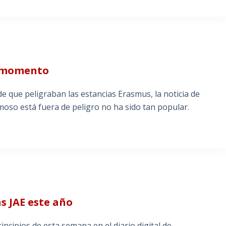
l momento
 que peligraban las estancias Erasmus, la noticia de
oso está fuera de peligro no ha sido tan popular.
s JAE este año
cipios de esta semana en el diario digital de