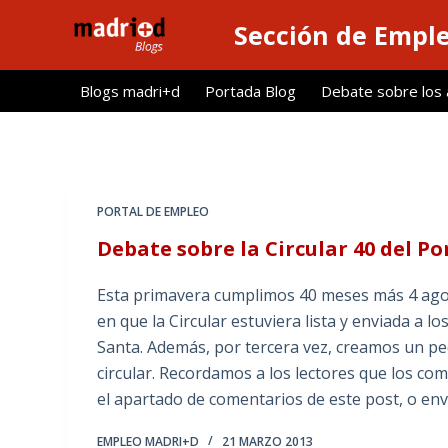
S
Sección de Empl
a
l
Blogs madri+d
Portada Blog
Debate sobre los ar
t
a
r
a
l
PORTAL DE EMPLEO
c
Debate sobre la Circular 40 del Po
o
n
Esta primavera cumplimos 40 meses más 4 ago
t
en que la Circular estuviera lista y enviada a 
e
Santa. Además, por tercera vez, creamos un pe
n
circular. Recordamos a los lectores que los com
i
el apartado de comentarios de este post, o envi
d
o
EMPLEO MADRI+D
21 MARZO 2013