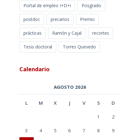
Portal de empleo I+D+i
Posgrado
postdoc
precarios
Premio
prácticas
Ramón y Cajal
recortes
Tesis doctoral
Torres Quevedo
Calendario
AGOSTO 2026
L
M
X
J
V
S
D
1
2
3
4
5
6
7
8
9