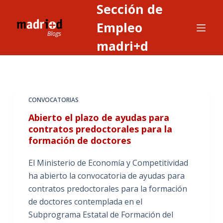
Sección de
S
a
Empleo
l
madri+d
t
a
r
a
CONVOCATORIAS
l
c
Abierto el plazo de ayudas para
o
contratos predoctorales para la
formación de doctores
n
t
El Ministerio de Economía y Competitividad
e
ha abierto la convocatoria de ayudas para
n
contratos predoctorales para la formación
i
de doctores contemplada en el
d
Subprograma Estatal de Formación del
o