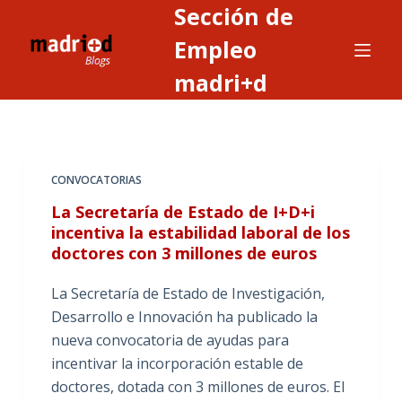
Sección de
S
a
Empleo
l
madri+d
t
a
r
a
CONVOCATORIAS
l
c
La Secretaría de Estado de I+D+i
o
incentiva la estabilidad laboral de los
doctores con 3 millones de euros
n
t
La Secretaría de Estado de Investigación,
e
Desarrollo e Innovación ha publicado la
n
nueva convocatoria de ayudas para
i
incentivar la incorporación estable de
d
doctores, dotada con 3 millones de euros. El
o