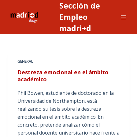
Sección de
S
a
Empleo
l
madri+d
t
a
r
a
GENERAL
l
c
Destreza emocional en el ámbito
o
académico
n
Phil Bowen, estudiante de doctorado en la
t
Universidad de Northampton, está
e
realizando su tesis sobre la destreza
n
emocional en el ámbito académico. En
i
concreto, pretende analizar cómo el
d
personal docente universitario hace frente a
o