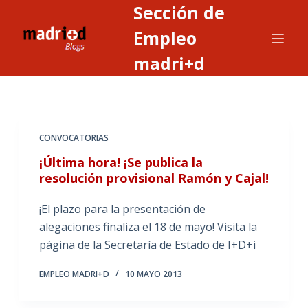
Sección de
S
a
Empleo
l
madri+d
t
a
r
a
CONVOCATORIAS
l
c
¡Última hora! ¡Se publica la
o
resolución provisional Ramón y Cajal!
n
¡El plazo para la presentación de
t
alegaciones finaliza el 18 de mayo! Visita la
e
página de la Secretaría de Estado de I+D+i
n
i
EMPLEO MADRI+D
10 MAYO 2013
d
o