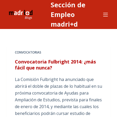
Sección de
S
a
Empleo
l
madri+d
t
a
r
a
CONVOCATORIAS
l
c
Convocatoria Fulbright 2014: ¿más
o
fácil que nunca?
n
La Comisión Fulbright ha anunciado que
t
abrirá el doble de plazas de lo habitual en su
e
próxima convocatoria de Ayudas para
n
Ampliación de Estudios, prevista para finales
i
de enero de 2014, y mediante las cuales los
d
beneficiarios podrán cursar estudio de
o