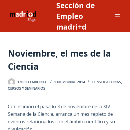
Sección de
S
a
Empleo
l
madri+d
t
a
r
Noviembre, el mes de la
a
l
Ciencia
c
o
n
EMPLEO MADRI+D
5 NOVIEMBRE 2014
CONVOCATORIAS
,
CURSOS Y SEMINARIOS
t
e
n
Con el inicio el pasado 3 de noviembre de la XIV
i
Semana de la Ciencia, arranca un mes repleto de
d
eventos relacionados con el ámbito científico y su
o
divulgación.