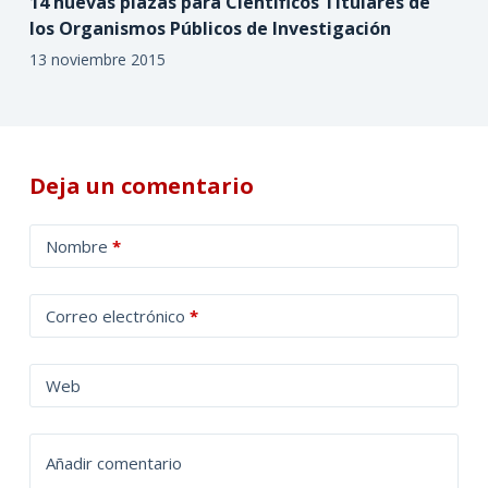
14 nuevas plazas para Científicos Titulares de
los Organismos Públicos de Investigación
13 noviembre 2015
Deja un comentario
A
Nombre
*
l
t
Correo electrónico
*
e
r
n
Web
a
t
Añadir comentario
i