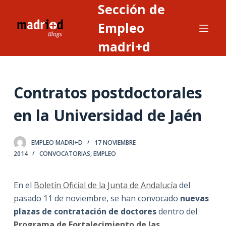
Sección de
S
a
Empleo
l
madri+d
t
a
r
Contratos postdoctorales
a
l
en la Universidad de Jaén
c
o
n
EMPLEO MADRI+D
17 NOVIEMBRE
2014
CONVOCATORIAS
,
EMPLEO
t
e
n
En el
Boletín Oficial de la Junta de Andalucía
del
i
pasado 11 de noviembre, se han convocado
nuevas
d
plazas de contratación de doctores
dentro del
o
Programa de Fortalecimiento de las