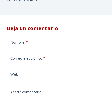
Deja un comentario
A
Nombre
*
l
t
Correo electrónico
*
e
r
n
Web
a
t
Añadir comentario
i
v
e