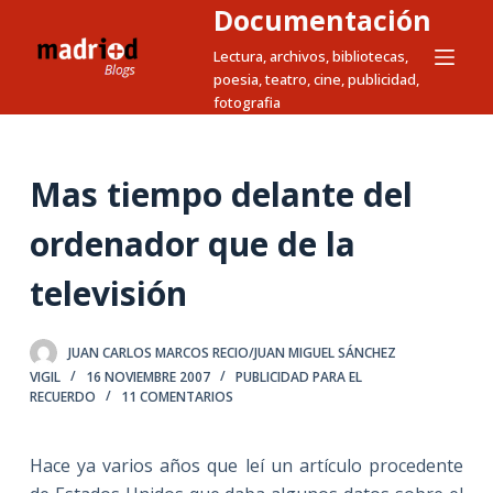
Documentación
S
a
Lectura, archivos, bibliotecas,
poesia, teatro, cine, publicidad,
l
fotografia
t
a
r
Mas tiempo delante del
a
l
ordenador que de la
c
televisión
o
n
t
JUAN CARLOS MARCOS RECIO/JUAN MIGUEL SÁNCHEZ
e
VIGIL
16 NOVIEMBRE 2007
PUBLICIDAD PARA EL
n
RECUERDO
11 COMENTARIOS
i
d
Hace ya varios años que leí un artículo procedente
o