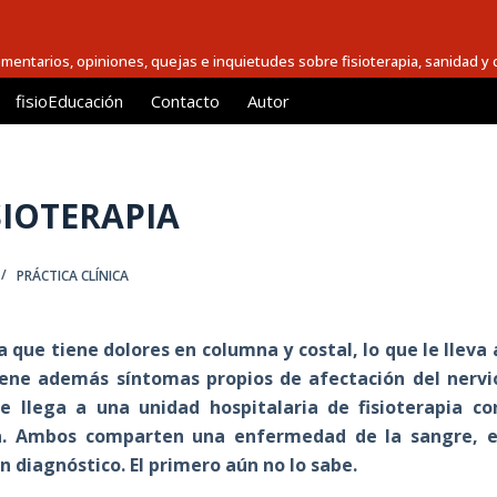
comentarios, opiniones, quejas e inquietudes sobre fisioterapia, sanidad y c
fisioEducación
Contacto
Autor
SIOTERAPIA
PRÁCTICA CLÍNICA
 que tiene dolores en columna y costal, lo que le lleva 
Tiene además síntomas propios de afectación del nervi
e llega a una unidad hospitalaria de fisioterapia co
za. Ambos comparten una enfermedad de la sangre, e
 diagnóstico. El primero aún no lo sabe.