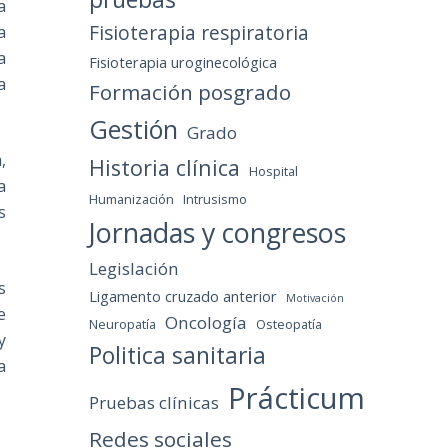
a
Fisioterapia respiratoria
a
a
Fisioterapia uroginecológica
a
Formación posgrado
Gestión
Grado
,
Historia clínica
Hospital
a
Humanización
Intrusismo
s
Jornadas y congresos
Legislación
s
Ligamento cruzado anterior
Motivación
e
Oncología
Neuropatía
Osteopatía
y
Politica sanitaria
a
Prácticum
Pruebas clínicas
Redes sociales