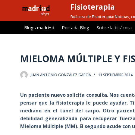
Fisioterapia
S
a
Bitácora de Fisioterapia: Noticias, 
l
Blogs madri+d
Portada Blog
Sobre la bitácora
t
a
r
a
MIELOMA MÚLTIPLE Y FI
l
c
JUAN ANTONIO GONZÁLEZ GARCÍA
11 SEPTIEMBRE 2014
o
n
t
Un paciente nuevo solicita consulta. Nos cuenta
e
pensar que la fisioterapia le puede ayudar. 
n
mediano en el túnel del carpo. Otro pacient
i
debilidad generalizada para recuperar fuer
d
Mieloma Múltiple (MM). El segundo acude con un
o