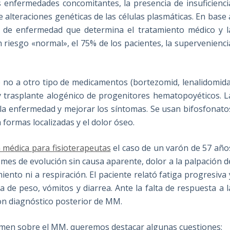
 enfermedades concomitantes, la presencia de insuficienci
e alteraciones genéticas de las células plasmáticas. En base 
go de enfermedad que determina el tratamiento médico y l
 riesgo «normal», el 75% de los pacientes, la supervenienci
o no a otro tipo de medicamentos (bortezomid, lenalidomida
y trasplante alogénico de progenitores hematopoyéticos. L
e la enfermedad y mejorar los síntomas. Se usan bifosfonato
 formas localizadas y el dolor óseo.
 médica para fisioterapeutas
el caso de un varón de 57 año
 mes de evolución sin causa aparente, dolor a la palpación d
iento ni a respiración. El paciente relató fatiga progresiva 
a de peso, vómitos y diarrea. Ante la falta de respuesta a l
 con diagnóstico posterior de MM.
umen sobre el MM, queremos destacar algunas cuestiones: