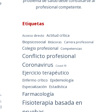
problema de salud debe consultarse al
e
profesional competente.
Etiquetas
Actitud crítica
Acceso directo
Biopsicosocial
Bitácoras
Carrera profesional
Colegio profesional
Competencias
Conflicto profesional
Coronavirus
Covid-19
Ejercicio terapéutico
Enfermo crítico
Epidemiología
Especialización
Estadística
Farmacología
,
,
Fisioterapia basada en
l
pruebas