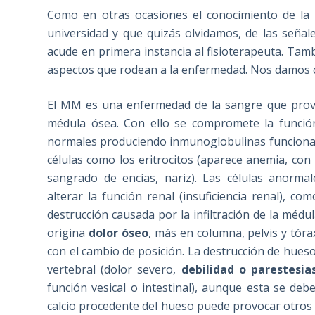
Como en otras ocasiones el conocimiento de la 
universidad y que quizás olvidamos, de las señal
acude en primera instancia al fisioterapeuta. Tam
aspectos que rodean a la enfermedad. Nos damos cu
El MM es una enfermedad de la sangre que provoc
médula ósea. Con ello se compromete la función 
normales produciendo inmunoglobulinas funciona
células como los eritrocitos (aparece anemia, con
sangrado de encías, nariz). Las células anorm
alterar la función renal (insuficiencia renal), c
destrucción causada por la infiltración de la médu
origina
dolor óseo
, más en columna, pelvis y tóra
con el cambio de posición. La destrucción de hue
vertebral (dolor severo,
debilidad o parestesia
función vesical o intestinal), aunque esta se de
calcio procedente del hueso puede provocar otros