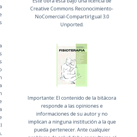
Este obra está bajo una
licencia de
a
Creative Commons Reconocimiento-
e
NoComercial-CompartirIgual 3.0
s
Unported
.
a
s
s
o
n
a
n
Importante: El contenido de la bitácora
e
responde a las opiniones e
a
informaciones de su autor y no
e
implican a ninguna institución a la que
l
pueda pertenecer. Ante cualquier
,