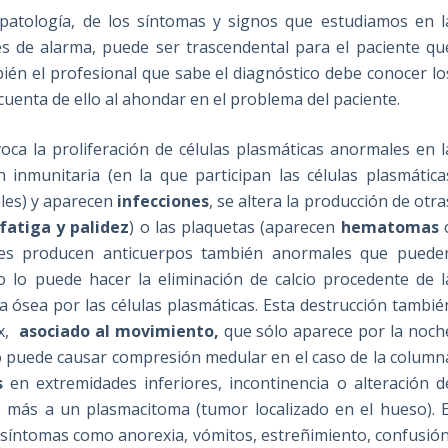
patología, de los síntomas y signos que estudiamos en l
es de alarma, puede ser trascendental para el paciente qu
bién el profesional que sabe el diagnóstico debe conocer lo
enta de ello al ahondar en el problema del paciente.
a la proliferación de células plasmáticas anormales en l
inmunitaria (en la que participan las células plasmática
les) y aparecen
infecciones
, se altera la producción de otra
fatiga y palidez
) o las plaquetas (aparecen
hematomas
ales producen anticuerpos también anormales que puede
omo lo puede hacer la eliminación de calcio procedente de l
la ósea por las células plasmáticas. Esta destrucción tambié
x,
asociado al movimiento,
que sólo aparece por la noch
so puede causar compresión medular en el caso de la column
s
en extremidades inferiores, incontinencia o alteración d
be más a un plasmacitoma (tumor localizado en el hueso). E
 síntomas como anorexia, vómitos, estreñimiento, confusión