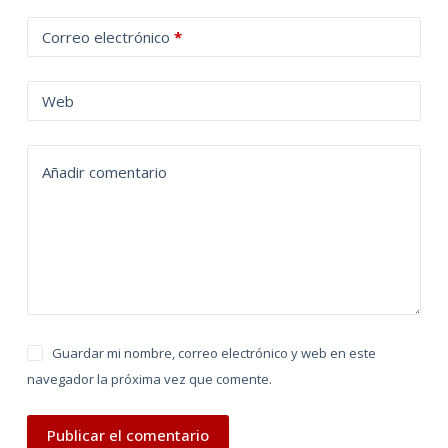
t
Correo electrónico
*
e
r
n
Web
a
t
Añadir comentario
i
v
e
:
Guardar mi nombre, correo electrónico y web en este
navegador la próxima vez que comente.
Publicar el comentario