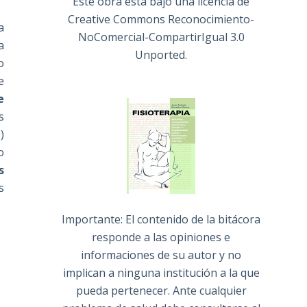
Este obra está bajo una
licencia de
Creative Commons Reconocimiento-
a
NoComercial-CompartirIgual 3.0
a
Unported
.
o
e
e
s
)
o
s
s
Importante: El contenido de la bitácora
responde a las opiniones e
informaciones de su autor y no
implican a ninguna institución a la que
pueda pertenecer. Ante cualquier