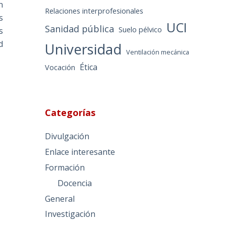
n
Relaciones interprofesionales
s
UCI
Sanidad pública
Suelo pélvico
s
d
Universidad
Ventilación mecánica
Ética
Vocación
Categorías
Divulgación
Enlace interesante
Formación
Docencia
General
Investigación