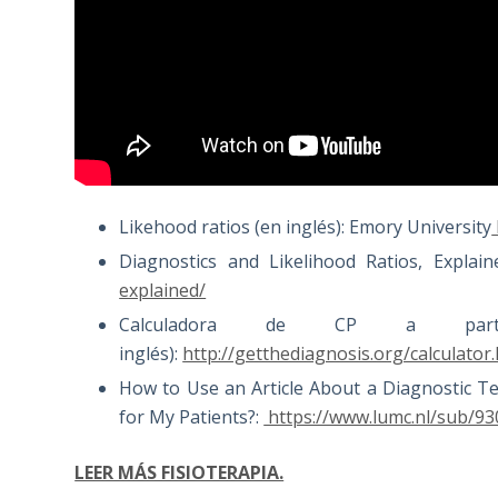
Likehood ratios (en inglés): Emory University
Diagnostics and Likelihood Ratios, Explai
explained/
Calculadora de CP a parti
inglés):
http://getthediagnosis.org/calculator
How to Use an Article About a Diagnostic Te
for My Patients?:
https://www.lumc.nl/sub/9
LEER MÁS FISIOTERAPIA.