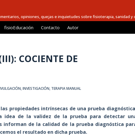
comentarios, opiniones, quejas e inquietudes sobre fisioterapia, sanidad y c
fisioEducación
Contacto
Autor
II): COCIENTE DE
IVULGACIÓN
,
INVESTIGACIÓN
,
TERAPIA MANUAL
las propiedades intrínsecas de una prueba diagnóstica
a idea de la validez de la prueba para detectar un
s informan de la calidad de la prueba diagnóstica par
ocemos el resultado en dicha prueba.