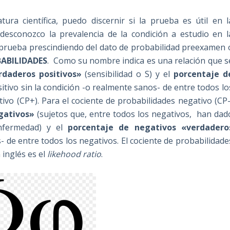
ura científica, puedo discernir si la prueba es útil en l
 desconozco la prevalencia de la condición a estudio en l
a prueba prescindiendo del dato de probabilidad preexamen 
ABILIDADES
. Como su nombre indica es una relación que s
rdaderos positivos»
(sensibilidad o S) y el
porcentaje d
itivo sin la condición -o realmente sanos- de entre todos lo
tivo (CP+). Para el cociente de probabilidades negativo (CP-
gativos»
(sujetos que, entre todos los negativos, han dad
enfermedad) y el
porcentaje de negativos «verdadero
- de entre todos los negativos. El cociente de probabilidade
 inglés es el
likehood ratio
.