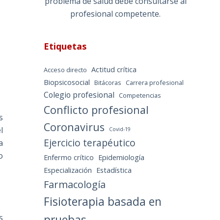
problema de salud debe consultarse al
profesional competente.
Etiquetas
Actitud crítica
Acceso directo
Biopsicosocial
Bitácoras
Carrera profesional
Colegio profesional
Competencias
Conflicto profesional
s
Coronavirus
l
Covid-19
Ejercicio terapéutico
a
o
Enfermo crítico
Epidemiología
Especialización
Estadística
Farmacología
Fisioterapia basada en
pruebas
s