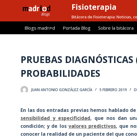
Fisioterapia
S
a
Bitácora de Fisioterapia: Noticias, 
l
Blogs madri+d
Portada Blog
Sobre la bitácora
t
a
r
a
PRUEBAS DIAGNÓSTICAS (I
l
PROBABILIDADES
c
o
n
JUAN ANTONIO GONZÁLEZ GARCÍA
5 FEBRERO 2019
D
t
e
En las dos entradas previas hemos hablado de 
n
sensibilidad y especificidad
, que nos dan un
i
condición; y de los
valores predictivos
, que no
d
conocer la realidad de un paciente del que con
o