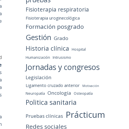
a
Fisioterapia respiratoria
a
Fisioterapia uroginecológica
e
Formación posgrado
Gestión
Grado
Historia clínica
Hospital
d
Humanización
Intrusismo
e
Jornadas y congresos
s
Legislación
a
Ligamento cruzado anterior
Motivación
a
Oncología
Neuropatía
Osteopatía
s
Politica sanitaria
Prácticum
Pruebas clínicas
a
n
Redes sociales