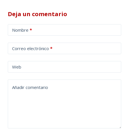
Deja un comentario
A
Nombre
*
l
t
Correo electrónico
*
e
r
n
Web
a
t
Añadir comentario
i
v
e
: