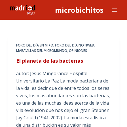
S
microbichitos
a
l
t
a
r
FORO DEL DÍA EN MI+D
,
FORO DEL DÍA NOTIWEB
,
a
MARAVILLAS DEL MICROMUNDO
,
OPINIONES
l
El planeta de las bacterias
c
o
autor: Jesús Mingorance Hospital
n
Universitario La Paz La moda bacteriana de
t
la vida, es decir que de entre todos los seres
e
vivos, los más abundantes son las bacterias,
n
es una de las muchas ideas acerca de la vida
i
y la evolución que nos dejó el gran Stephen
d
Jay Gould (1941-2002). La moda estadística
o
de una distribución es su valor más