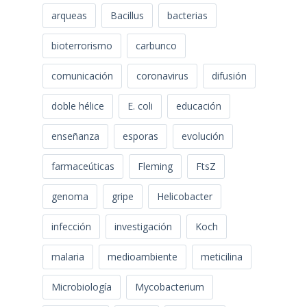
arqueas
Bacillus
bacterias
bioterrorismo
carbunco
comunicación
coronavirus
difusión
doble hélice
E. coli
educación
enseñanza
esporas
evolución
farmaceúticas
Fleming
FtsZ
genoma
gripe
Helicobacter
infección
investigación
Koch
malaria
medioambiente
meticilina
Microbiología
Mycobacterium