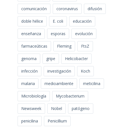
comunicación
coronavirus
difusión
doble hélice
E. coli
educación
enseñanza
esporas
evolución
farmaceúticas
Fleming
FtsZ
genoma
gripe
Helicobacter
infección
investigación
Koch
malaria
medioambiente
meticilina
Microbiología
Mycobacterium
Newsweek
Nobel
patógeno
penicilina
Penicillium