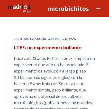
S
microbichitos
a
l
t
a
r
BACTERIAS
,
EVOLUCIÓN
,
GENERAL
,
GENOMAS
a
LTEE: un experimento brillante
l
c
Hace casi 30 años Richard Lenski empezó un
o
experimento que aún no ha terminado. El
n
experimento de evolución a largo plazo
t
(LTEE, por sus siglas en inglés) con la
e
bacteria Escherichia coli. Se trata de un
n
experimento simple, pero brillante, que
i
aprovecha el potencial de los cultivos
d
microbiológicos (poblaciones muy grandes,
o