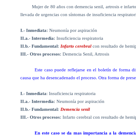
Mujer de 80 años con demencia senil, artrosis e infar
llevada de urgencias con síntomas de insuficiencia respirator
I.- Inmediata:
Neumonía por aspiración
II.a.- Intermedia:
Insuficiencia respiratoria
II.b.- Fundamental:
Infarto cerebral
con resultado de hemip
III.- Otros procesos:
Demencia Senil, Artrosis
Este caso puede reflejarse en el boletín de forma d
causa que ha desencadenado el proceso. Otra forma de presen
I.- Inmediata
: Insuficiencia respiratoria
II.a.- Intermedia:
Neumonía por aspiración
II.b.- Fundamental
:
Demencia senil
III.- Otros procesos:
Infarto cerebral con resultado de hemip
En este caso se da mas importancia a la demencia s