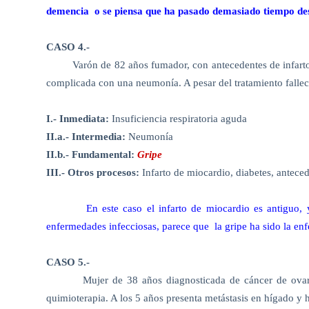
demencia
o se piensa que ha pasado demasiado tiempo des
CASO 4.-
Varón de 82 años fumador, con antecedentes de infarto
complicada con una neumonía. A pesar del tratamiento fallece
I.- Inmediata:
Insuficiencia respiratoria aguda
II.a.- Intermedia:
Neumonía
II.b.- Fundamental:
Gripe
III.- Otros procesos:
Infarto de miocardio, diabetes, antece
En este caso el infarto de miocardio es antiguo,
enfermedades infecciosas, parece que
la gripe ha sido la e
CASO 5.-
Mujer de 38 años diagnosticada de cáncer de ovari
quimioterapia. A los 5 años presenta metástasis en hígado y 