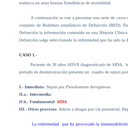
traduzca en unas buenas Estadísticas de mortalidad.
A continuación se van a presentar una serie de
casos 
conjunto de Boletines estadísticos de Defunción (BED). En
Defunción la información contenida en una Historia Clínica
Defunción salga seleccionada la enfermedad que ha sido la d
CASO 1.-
Paciente de 38 años ADVP, diagnosticado de SIDA,
h
periodo de desintoxicación presenta un
cuadro de sepsis po
I.- Inmediata:
Sepsis por
Pseudomona Aeruginosa
II.a.- Intermedia:
II.b.- Fundamental:
SIDA
III.- Otros procesos:
Adicto a drogas por vía parenteral, He
La enfermedad
que ha provocado la inmunodeficienc