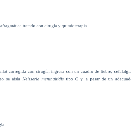
iafragmática tratado con cirugía y quimioterapia
llot corregida con cirugía, ingresa con un cuadro de fiebre, cefalalgia
deo se aísla
Neisseria meningitidis
tipo C y, a pesar de un adecuad
gía