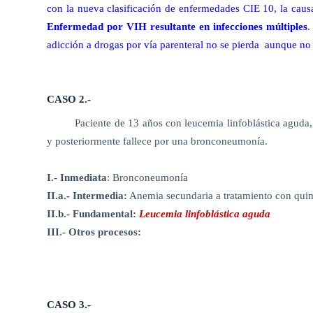
con la nueva clasificación de enfermedades CIE 10, la causa
Enfermedad por VIH resultante en infecciones múltiples
.
adicción a drogas por vía parenteral no se pierda
aunque no 
CASO 2.-
Paciente de 13 años con leucemia linfoblástica aguda,
y posteriormente fallece por una bronconeumonía.
I.- Inmediata
: Bronconeumonía
II.a.- Intermedia:
Anemia secundaria a tratamiento con quim
II.b.- Fundamental:
Leucemia linfoblástica aguda
III.- Otros procesos:
CASO 3.-