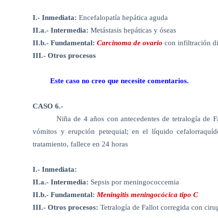
I.- Inmediata:
Encefalopatía hepática aguda
II.a.- Intermedia:
Metástasis hepáticas y óseas
II.b.- Fundamental:
Carcinoma de ovario
con infiltración d
III.- Otros procesos
Este caso no creo que necesite comentarios.
CASO 6.-
Niña de 4 años con antecedentes de tetralogía de Fa
vómitos y erupción petequial; en el líquido cefalorraquí
tratamiento, fallece en 24 horas
I.- Inmediata:
II.a.- Intermedia:
Sepsis por meningococcemia
II.b.- Fundamental:
Meningitis meningocócica tipo C
III.- Otros procesos:
Tetralogía de Fallot corregida con ciru