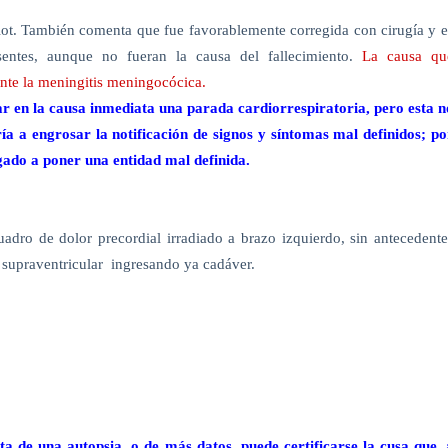
allot. También comenta que fue favorablemente corregida con cirugía y e
esentes, aunque no fueran la causa del fallecimiento.
La causa qu
nte la meningitis meningocócica.
ar en la causa inmediata una parada cardiorrespiratoria, pero esta n
a a engrosar la notificación de signos y síntomas mal definidos; po
igado a poner una entidad mal definida.
dro de dolor precordial irradiado a brazo izquierdo, sin antecedente
 supraventricular
ingresando ya cadáver.
a de una autopsia, o de más datos, puede certificarse la cusa que, 