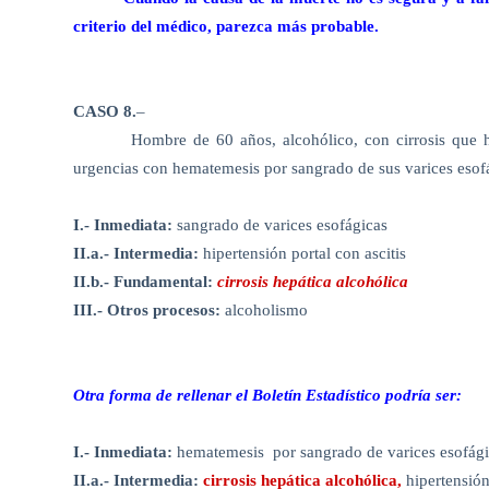
criterio del médico, parezca más probable.
CASO 8.
–
Hombre de 60 años, alcohólico, con cirrosis que h
urgencias con hematemesis por sangrado de sus varices esofág
I.- Inmediata:
sangrado de varices esofágicas
II.a.- Intermedia:
hipertensión portal con ascitis
II.b.- Fundamental:
cirrosis hepática alcohólica
III.- Otros procesos:
alcoholismo
Otra forma de rellenar el Boletín Estadístico podría ser:
I.- Inmediata:
hematemesis
por sangrado de varices esofág
II.a.- Intermedia:
cirrosis hepática alcohólica,
hipertensión