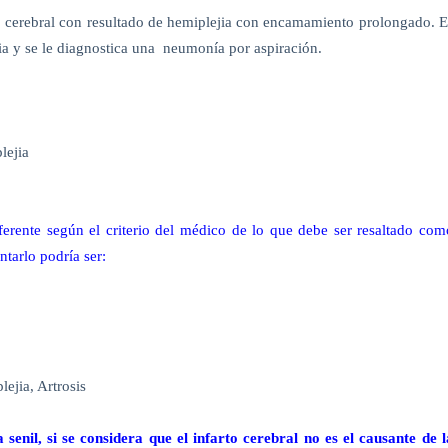
to cerebral con resultado de hemiplejia con encamamiento prolongado. E
ia y se le diagnostica una
neumonía por aspiración.
lejia
iferente según el criterio del médico de lo que debe ser resaltado com
tarlo podría ser:
lejia, Artrosis
enil, si se considera que el infarto cerebral no es el causante de l