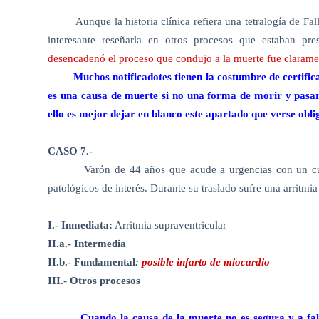
Aunque la historia clínica refiera una tetralogía de F
interesante reseñarla en otros procesos que estaban pr
desencadenó el proceso que condujo a la muerte fue clarame
Muchos notificadotes tienen la costumbre de certific
es una causa de muerte si no una forma de morir y pasarí
ello es mejor dejar en blanco este apartado que verse obl
CASO 7.-
Varón de 44 años que acude a urgencias con un cua
patológicos de interés. Durante su traslado sufre una arritmia
I.- Inmediata:
Arritmia supraventricular
II.a.- Intermedia
II.b.- Fundamental
:
posible infarto de miocardio
III.- Otros procesos
Cuando la causa de la muerte no es segura y a falt