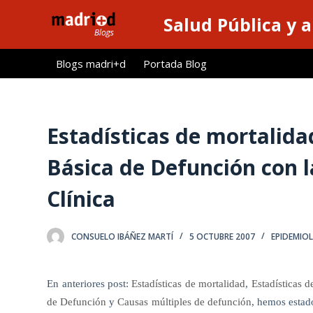
S
Salud Pública y 
a
l
Blogs madri+d
Portada Blog
t
a
r
a
Estadísticas de mortalida
l
Básica de Defunción con l
c
o
Clínica
n
t
e
CONSUELO IBÁÑEZ MARTÍ
5 OCTUBRE 2007
EPIDEMIO
n
i
En anteriores post:
Estadísticas de mortalidad
,
Estadísticas d
d
de Defunción
y
Causas múltiples de defunción
, hemos estado
o