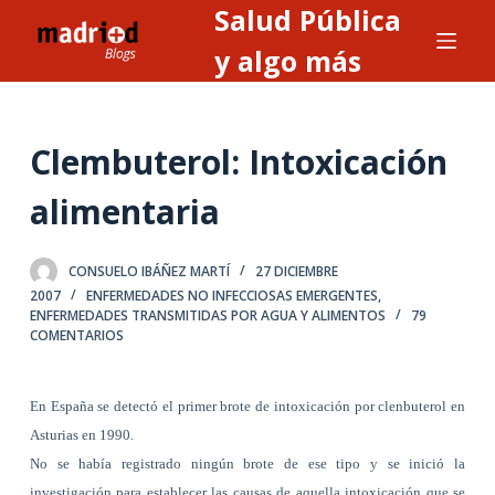
Salud Pública
S
a
y algo más
l
t
a
Clembuterol: Intoxicación
r
a
alimentaria
l
c
CONSUELO IBÁÑEZ MARTÍ
27 DICIEMBRE
o
2007
ENFERMEDADES NO INFECCIOSAS EMERGENTES
,
n
ENFERMEDADES TRANSMITIDAS POR AGUA Y ALIMENTOS
79
COMENTARIOS
t
e
n
En España se detectó el primer brote de intoxicación por clenbuterol en
i
Asturias en 1990.
d
No se había registrado ningún brote de ese tipo y se inició la
o
investigación para establecer las causas de aquella intoxicación que se