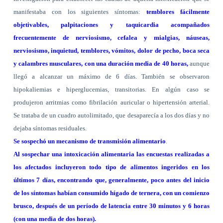
manifestaba con los siguientes síntomas:
temblores fácilmente
objetivables, palpitaciones y taquicardia acompañados
frecuentemente de nerviosismo, cefalea y mialgias, náuseas,
nerviosismo, inquietud, temblores, vómitos, dolor de pecho, boca seca
y calambres musculares, con una duración media de 40 horas,
aunque
llegó a alcanzar un máximo de 6 días. También se observaron
hipokaliemias e hiperglucemias, transitorias. En algún caso se
produjeron arritmias como fibrilación auricular o hipertensión arterial.
Se trataba de un cuadro autolimitado, que desaparecía a los dos días y no
dejaba síntomas residuales.
Se sospechó un mecanismo de transmisión alimentario
.
Al sospechar una intoxicación alimentaria las encuestas realizadas a
los afectados incluyeron todo tipo de alimentos ingeridos en los
últimos 7 días, encontrando que, generalmente, poco antes del inicio
de los síntomas habían consumido hígado de ternera,
con un comienzo
brusco, después de un período de latencia entre 30 minutos y 6 horas
(con una media de dos horas).