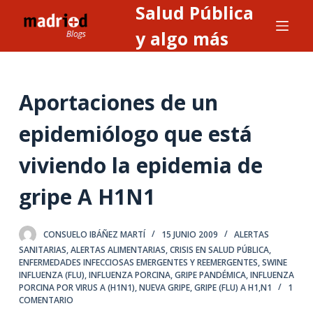
Salud Pública
S
a
y algo más
l
t
a
Aportaciones de un
r
a
epidemiólogo que está
l
viviendo la epidemia de
c
o
gripe A H1N1
n
t
e
CONSUELO IBÁÑEZ MARTÍ
15 JUNIO 2009
ALERTAS
SANITARIAS, ALERTAS ALIMENTARIAS
,
CRISIS EN SALUD PÚBLICA
,
n
ENFERMEDADES INFECCIOSAS EMERGENTES Y REEMERGENTES
,
SWINE
i
INFLUENZA (FLU), INFLUENZA PORCINA, GRIPE PANDÉMICA, INFLUENZA
d
PORCINA POR VIRUS A (H1N1), NUEVA GRIPE, GRIPE (FLU) A H1,N1
1
COMENTARIO
o