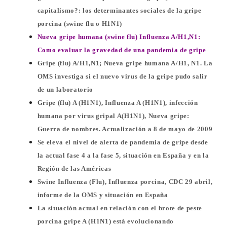
capitalismo?: los determinantes sociales de la gripe
porcina (swine flu o H1N1)
Nueva gripe humana (swine flu) Influenza A/H1,N1:
Como evaluar la gravedad de una pandemia de gripe
Gripe (flu) A/H1,N1; Nueva gripe humana A/H1, N1. La
OMS investiga si el nuevo virus de la gripe pudo salir
de un laboratorio
Gripe (flu) A (H1N1), Influenza A (H1N1), infección
humana por virus gripal A(H1N1), Nueva gripe:
Guerra de nombres. Actualización a 8 de mayo de 2009
Se eleva el nivel de alerta de pandemia de gripe desde
la actual fase 4 a la fase 5, situación en España y en la
Región de las Américas
Swine Influenza (Flu), Influenza porcina, CDC 29 abril,
informe de la OMS y situación en España
La situación actual en relación con el brote de peste
porcina gripe A (H1N1) está evolucionando