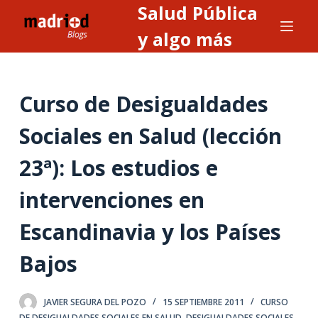
Salud Pública
S
a
y algo más
l
t
a
Curso de Desigualdades
r
a
Sociales en Salud (lección
l
23ª): Los estudios e
c
o
intervenciones en
n
t
Escandinavia y los Países
e
n
Bajos
i
d
JAVIER SEGURA DEL POZO
15 SEPTIEMBRE 2011
CURSO
o
DE DESIGUALDADES SOCIALES EN SALUD
,
DESIGUALDADES SOCIALES