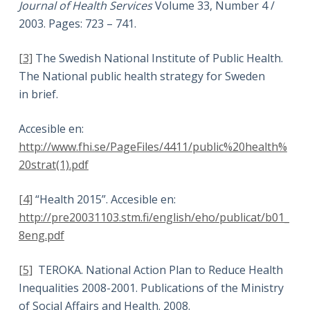
Journal of Health Services
Volume 33, Number 4 /
2003. Pages: 723 – 741.
[3]
The Swedish National Institute of Public Health.
The National public health strategy for Sweden
in brief.
Accesible en:
http://www.fhi.se/PageFiles/4411/public%20health%
20strat(1).pdf
[4]
“Health 2015”. Accesible en:
http://pre20031103.stm.fi/english/eho/publicat/b01_
8eng.pdf
[5]
TEROKA. National Action Plan to Reduce Health
Inequalities 2008-2001. Publications of the Ministry
of Social Affairs and Health. 2008.