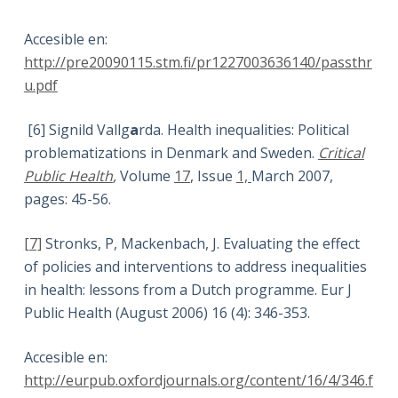
Accesible en:
http://pre20090115.stm.fi/pr1227003636140/passthr
u.pdf
[6] Signild Vallg
a
rda. Health inequalities: Political
problematizations in Denmark and Sweden.
Critical
Public Health
,
Volume
17
, Issue
1,
March 2007,
pages: 45-56.
[7]
Stronks, P, Mackenbach, J. Evaluating the effect
of policies and interventions to address inequalities
in health: lessons from a Dutch programme. Eur J
Public Health (August 2006) 16 (4): 346-353.
Accesible en:
http://eurpub.oxfordjournals.org/content/16/4/346.f