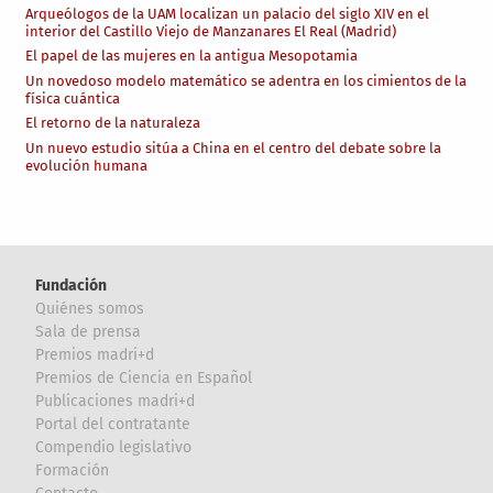
Arqueólogos de la UAM localizan un palacio del siglo XIV en el
interior del Castillo Viejo de Manzanares El Real (Madrid)
El papel de las mujeres en la antigua Mesopotamia
Un novedoso modelo matemático se adentra en los cimientos de la
física cuántica
El retorno de la naturaleza
Un nuevo estudio sitúa a China en el centro del debate sobre la
evolución humana
Fundación
Quiénes somos
Sala de prensa
Premios madri+d
Premios de Ciencia en Español
Publicaciones madri+d
Portal del contratante
Compendio legislativo
Formación