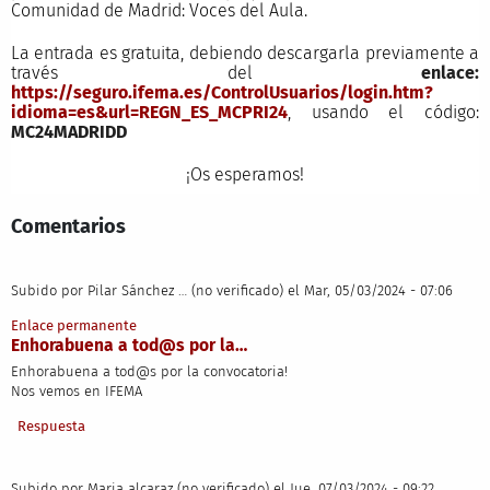
Comunidad de Madrid: Voces del Aula.
La entrada es gratuita, debiendo descargarla previamente a
través del
enlace
:
https://seguro.ifema.es/ControlUsuarios/login.htm?
idioma=es&url=REGN_ES_MCPRI24
, usando el código:
MC24MADRIDD
¡Os esperamos!
Comentarios
Subido por
Pilar Sánchez … (no verificado)
el Mar, 05/03/2024 - 07:06
Enlace permanente
Enhorabuena a tod@s por la…
Enhorabuena a tod@s por la convocatoria!
Nos vemos en IFEMA
Respuesta
Subido por
Maria alcaraz (no verificado)
el Jue, 07/03/2024 - 09:22