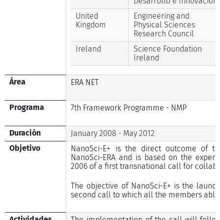
Desarrollo e Innovación
United
Engineering and
Kingdom
Physical Sciences
Research Council
Ireland
Science Foundation
Ireland
Área
ERA NET
Programa
7th Framework Programme - NMP
Duración
January 2008 - May 2012
Objetivo
NanoSci-E+ is the direct outcome of the
NanoSci-ERA and is based on the experie
2006 of a first transnational call for collab
The objective of NanoSci-E+ is the laun
second call to which all the members able 
Actividades
The implementation of the call will follo