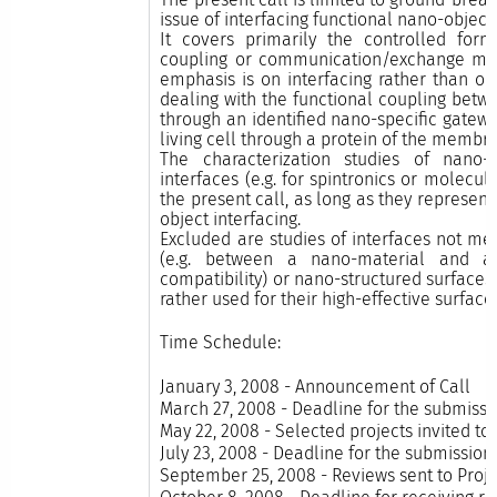
issue of interfacing functional nano-object
It covers primarily the controlled for
coupling or communication/exchange me
emphasis is on interfacing rather than on
dealing with the functional coupling betw
through an identified nano-specific gatew
living cell through a protein of the membra
The characterization studies of nano-i
interfaces (e.g. for spintronics or molecul
the present call, as long as they represent
object interfacing.
Excluded are studies of interfaces not me
(e.g. between a nano-material and a 
compatibility) or nano-structured surfaces 
rather used for their high-effective surfac
Time Schedule:
January 3, 2008 -
Announcement of Call
March 27, 2008 -
Deadline for the submissio
May 22, 2008 -
Selected projects invited to
July 23, 2008 -
Deadline for the submission 
September 25, 2008 -
Reviews sent to Proj