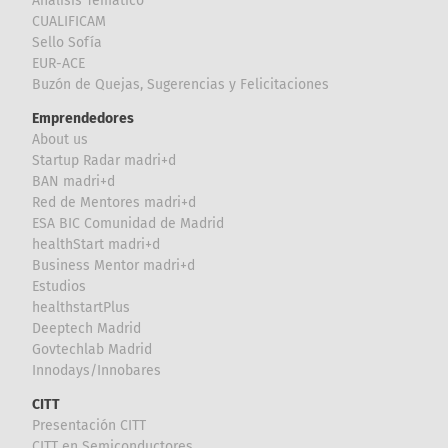
Análisis Temático
CUALIFICAM
Sello Sofía
EUR-ACE
Buzón de Quejas, Sugerencias y Felicitaciones
Emprendedores
About us
Startup Radar madri+d
BAN madri+d
Red de Mentores madri+d
ESA BIC Comunidad de Madrid
healthStart madri+d
Business Mentor madri+d
Estudios
healthstartPlus
Deeptech Madrid
Govtechlab Madrid
Innodays/Innobares
CITT
Presentación CITT
CITT en Semiconductores