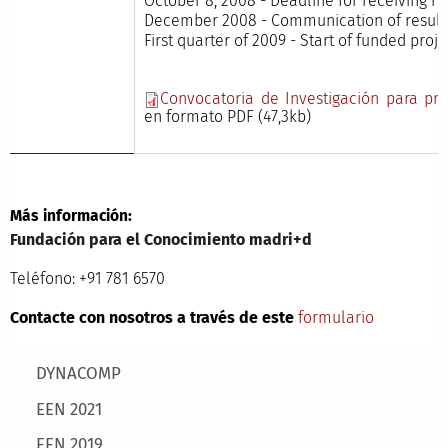
October 8, 2008 -
Deadline for receiving re
December 2008 -
Communication of results
First quarter of 2009 -
Start of funded proje
Convocatoria de Investigación para pr
en formato PDF (47,3kb)
Más información:
Fundación para el Conocimiento madri+d
Teléfono: +91 781 6570
Contacte con nosotros a través de este
formulario
Main menu
DYNACOMP
EEN 2021
EEN 2019