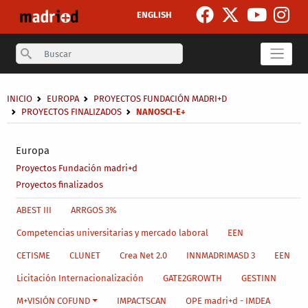
Pasar al contenido principal
ENGLISH
Search
Sobrescribir enlaces de ayuda a la navegación
INICIO
EUROPA
PROYECTOS FUNDACIÓN MADRI+D
PROYECTOS FINALIZADOS
NANOSCI-E+
Secondary breadcrumb
Europa
Proyectos Fundación madri+d
Proyectos finalizados
Main menu level 4
ABEST III
ARRGOS 3%
Competencias universitarias y mercado laboral
EEN
CETISME
CLUNET
Crea Net 2.0
INNMADRIMASD 3
EEN
Licitación Internacionalización
GATE2GROWTH
GESTINN
M+VISIÓN COFUND
IMPACTSCAN
OPE madri+d - IMDEA