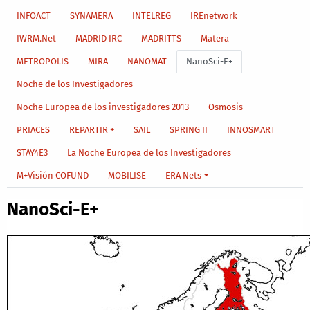
INFOACT
SYNAMERA
INTELREG
IREnetwork
IWRM.Net
MADRID IRC
MADRITTS
Matera
METROPOLIS
MIRA
NANOMAT
NanoSci-E+
Noche de los Investigadores
Noche Europea de los investigadores 2013
Osmosis
PRIACES
REPARTIR +
SAIL
SPRING II
INNOSMART
STAY4E3
La Noche Europea de los Investigadores
M+Visión COFUND
MOBILISE
ERA Nets
NanoSci-E+