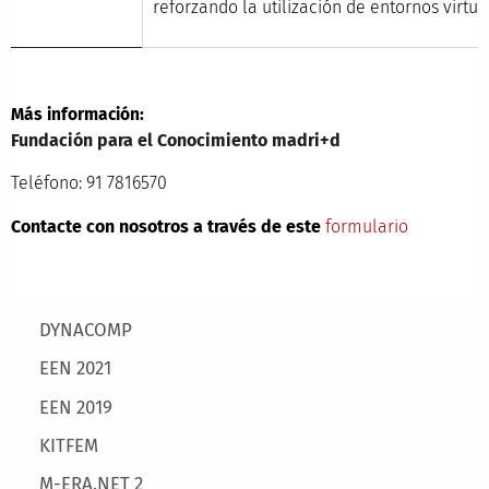
reforzando la utilización de entornos virtua
Más información:
Fundación para el Conocimiento madri+d
Teléfono: 91 7816570
Contacte con nosotros a través de este
formulario
Main menu
DYNACOMP
EEN 2021
EEN 2019
KITFEM
M-ERA.NET 2