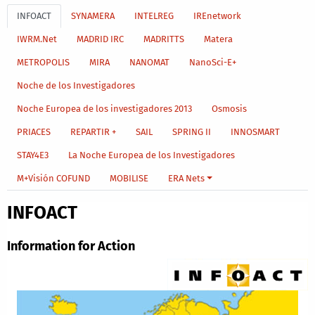
INFOACT
SYNAMERA
INTELREG
IREnetwork
IWRM.Net
MADRID IRC
MADRITTS
Matera
METROPOLIS
MIRA
NANOMAT
NanoSci-E+
Noche de los Investigadores
Noche Europea de los investigadores 2013
Osmosis
PRIACES
REPARTIR +
SAIL
SPRING II
INNOSMART
STAY4E3
La Noche Europea de los Investigadores
M+Visión COFUND
MOBILISE
ERA Nets
INFOACT
Information for Action