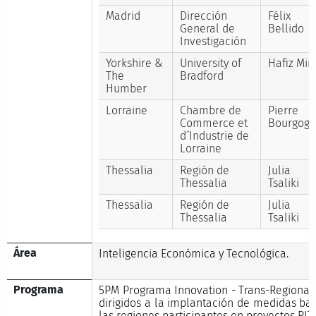
Madrid
Dirección
Félix
General de
Bellido
Investigación
Yorkshire &
University of
Hafiz Mir
The
Bradford
Humber
Lorraine
Chambre de
Pierre
Commerce et
Bourgog
d´Industrie de
Lorraine
Thessalia
Región de
Julia
Thessalia
Tsaliki
Thessalia
Región de
Julia
Thessalia
Tsaliki
Área
Inteligencia Económica y Tecnológica.
Programa
5PM Programa Innovation - Trans-Regional I
dirigidos a la implantación de medidas ba
las regiones participantes en proyectos RITT