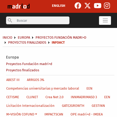
Pasar al contenido principal
ENGLISH
Search
Sobrescribir enlaces de ayuda a la navegación
INICIO
EUROPA
PROYECTOS FUNDACIÓN MADRI+D
PROYECTOS FINALIZADOS
INFOACT
Secondary breadcrumb
Europa
Proyectos Fundación madri+d
Proyectos finalizados
Main menu level 4
ABEST III
ARRGOS 3%
Competencias universitarias y mercado laboral
EEN
CETISME
CLUNET
Crea Net 2.0
INNMADRIMASD 3
EEN
Licitación Internacionalización
GATE2GROWTH
GESTINN
M+VISIÓN COFUND
IMPACTSCAN
OPE madri+d - IMDEA