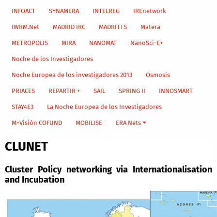
INFOACT
SYNAMERA
INTELREG
IREnetwork
IWRM.Net
MADRID IRC
MADRITTS
Matera
METROPOLIS
MIRA
NANOMAT
NanoSci-E+
Noche de los Investigadores
Noche Europea de los investigadores 2013
Osmosis
PRIACES
REPARTIR +
SAIL
SPRING II
INNOSMART
STAY4E3
La Noche Europea de los Investigadores
M+Visión COFUND
MOBILISE
ERA Nets
CLUNET
Cluster Policy networking via Internationalisation
and Incubation