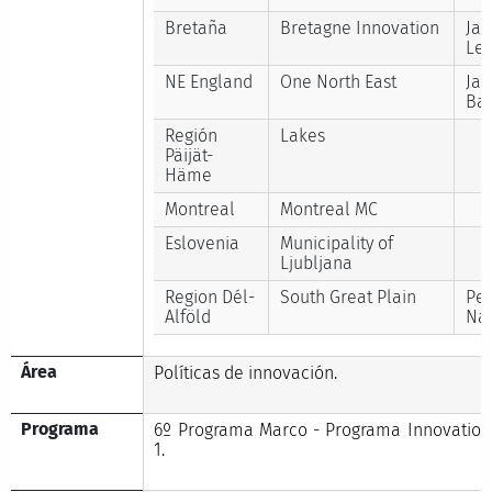
Bretaña
Bretagne Innovation
Ja
Lei
NE England
One North East
Jan
Bai
Región
Lakes
Päijät-
Häme
Montreal
Montreal MC
Eslovenia
Municipality of
Ljubljana
Region Dél-
South Great Plain
Pet
Alföld
Nag
Área
Políticas de innovación.
Programa
6º Programa Marco - Programa Innovation
1.