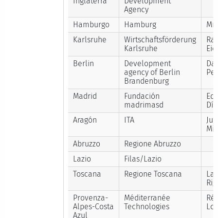
Inglaterra
Development
Agency
Hamburgo
Hamburg
Mr 
Karlsruhe
Wirtschaftsförderung
Ral
Karlsruhe
Eic
Berlin
Development
Da
agency of Berlin
Pef
Brandenburg
Madrid
Fundación
Ed
madrimasd
Día
Aragón
ITA
Jua
Mi
Abruzzo
Regione Abruzzo
Lazio
Filas/Lazio
Toscana
Regione Toscana
La
Rig
Provenza-
Méditerranée
Ré
Alpes-Costa
Technologies
Lor
Azul