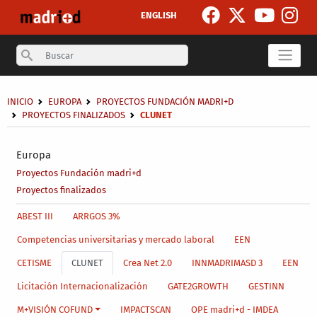
Pasar al contenido principal
ENGLISH
Search
Sobrescribir enlaces de ayuda a la navegación
INICIO
EUROPA
PROYECTOS FUNDACIÓN MADRI+D
PROYECTOS FINALIZADOS
CLUNET
Secondary breadcrumb
Europa
Proyectos Fundación madri+d
Proyectos finalizados
Main menu level 4
ABEST III
ARRGOS 3%
Competencias universitarias y mercado laboral
EEN
CETISME
CLUNET
Crea Net 2.0
INNMADRIMASD 3
EEN
Licitación Internacionalización
GATE2GROWTH
GESTINN
M+VISIÓN COFUND
IMPACTSCAN
OPE madri+d - IMDEA