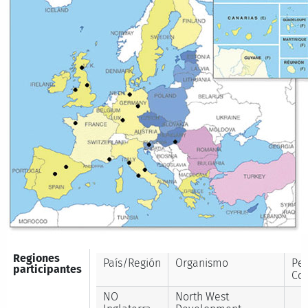
Regiones
País/Región
Organismo
Pe
participantes
Con
NO
North West