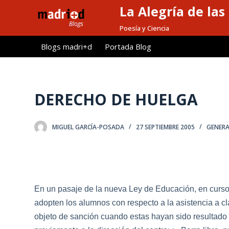
La Alegría de las
S
a
Poesía y Ciencia
l
Blogs madri+d
Portada Blog
t
a
r
a
DERECHO DE HUELGA
l
c
MIGUEL GARCÍA-POSADA
27 SEPTIEMBRE 2005
GENERA
o
n
t
e
n
En un pasaje de la nueva Ley de Educación, en curso
i
adopten los alumnos con respecto a la asistencia a cl
d
objeto de sanción cuando estas hayan sido resultado
o