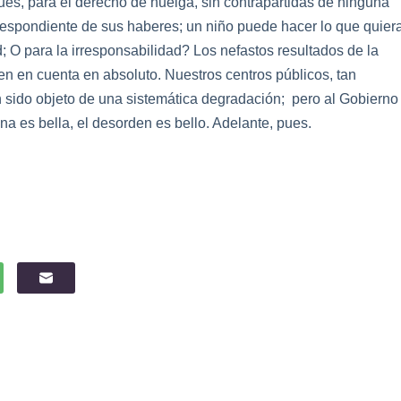
pues, para el derecho de huelga, sin contrapartidas de ninguna
rrespondiente de sus haberes; un niño puede hacer lo que quier
d; O para la irresponsabilidad? Los nefastos resultados de la
n en cuenta en absoluto. Nuestros centros públicos, tan
n sido objeto de una sistemática degradación;
pero al Gobierno
lina es bella, el desorden es bello. Adelante, pues.