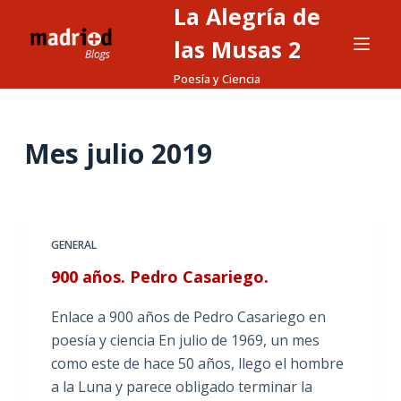
La Alegría de
S
a
las Musas 2
l
Poesía y Ciencia
t
a
r
Mes
julio 2019
a
l
c
o
GENERAL
n
900 años. Pedro Casariego.
t
e
Enlace a 900 años de Pedro Casariego en
n
poesía y ciencia En julio de 1969, un mes
i
como este de hace 50 años, llego el hombre
d
a la Luna y parece obligado terminar la
o