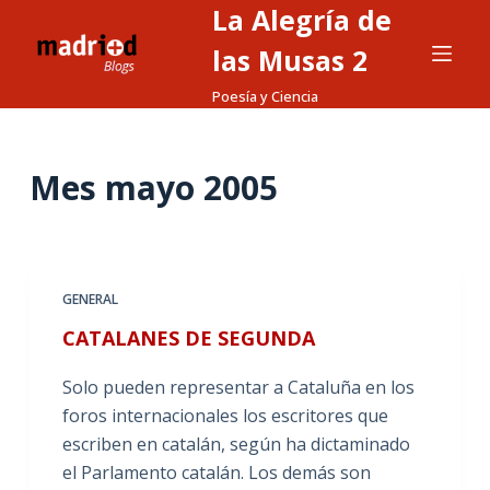
La Alegría de
S
a
las Musas 2
l
Poesía y Ciencia
t
a
r
Mes
mayo 2005
a
l
c
o
GENERAL
n
CATALANES DE SEGUNDA
t
e
Solo pueden representar a Cataluña en los
n
foros internacionales los escritores que
i
escriben en catalán, según ha dictaminado
d
el Parlamento catalán. Los demás son
o