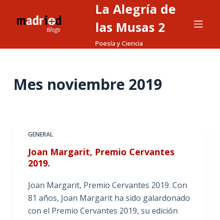
La Alegría de
S
a
las Musas 2
l
Poesía y Ciencia
t
a
r
Mes
noviembre 2019
a
l
c
o
GENERAL
n
Joan Margarit, Premio Cervantes
t
2019.
e
n
Joan Margarit, Premio Cervantes 2019. Con
i
81 años, Joan Margarit ha sido galardonado
d
con el Premio Cervantes 2019, su edición
o