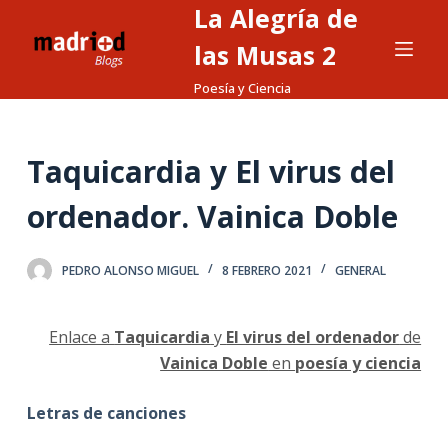
La Alegría de
S
a
las Musas 2
l
Poesía y Ciencia
t
a
r
Taquicardia y El virus del
a
l
ordenador. Vainica Doble
c
o
PEDRO ALONSO MIGUEL
8 FEBRERO 2021
GENERAL
n
t
e
Enlace a
Taquicardia
y
El virus del ordenador
de
n
Vainica Doble
en
poesía y ciencia
i
Letras de canciones
d
o