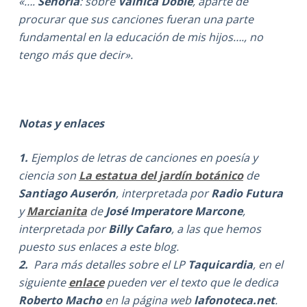
«….
Señoría
:
sobre
Vainica Doble
,
aparte de
procurar que sus canciones
fueran una parte
fundamental en la educación de mis hijos…., no
tengo más que decir».
Notas y enlaces
1.
Ejemplos de letras de canciones en poesía y
ciencia son
La estatua del jardín botánico
de
Santiago Auserón
, interpretada por
Radio Futura
y
Marcianita
de
José Imperatore Marcone
,
interpretada por
Billy Cafaro
, a las que hemos
puesto sus enlaces a este blog.
2.
Para más detalles sobre el LP
Taquicardia
, en el
siguiente
enlace
pueden ver el texto que le dedica
Roberto Macho
en la página web
lafonoteca.net
.