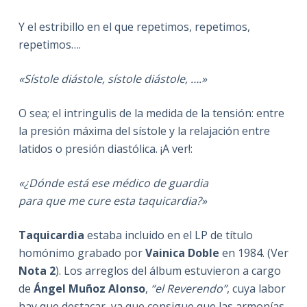
Y el estribillo en el que repetimos, repetimos,
repetimos….
«Sístole diástole, sístole diástole, ….»
O sea; el intringulis de la medida de la tensión: entre
la presión máxima del sístole y la relajación entre
latidos o presión diastólica. ¡A ver!:
«¿Dónde está ese médico de guardia
para que me cure esta taquicardia?»
Taquicardia
estaba incluido en el LP de título
homónimo grabado por
Vainica Doble
en 1984. (Ver
Nota 2
). Los arreglos del álbum estuvieron a cargo
de
Ángel Muñoz Alonso
,
“el Reverendo”
, cuya labor
hay que destacar, ya que consigue que las armonías