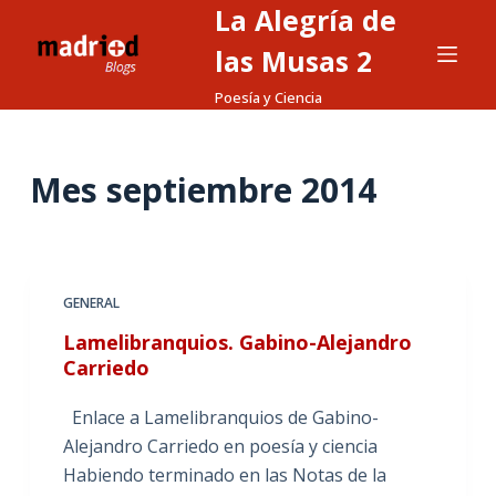
La Alegría de
S
a
las Musas 2
l
Poesía y Ciencia
t
a
r
Mes
septiembre 2014
a
l
c
o
GENERAL
n
Lamelibranquios. Gabino-Alejandro
t
Carriedo
e
n
Enlace a Lamelibranquios de Gabino-
i
Alejandro Carriedo en poesía y ciencia
d
Habiendo terminado en las Notas de la
o