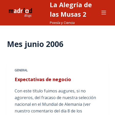
La Alegría de
S
a
las Musas 2
l
Poesía y Ciencia
t
a
r
Mes
junio 2006
a
l
c
o
GENERAL
n
Expectativas de negocio
t
e
Con este título fuimos augures, si no
n
agoreros, del fracaso de nuestra selección
i
nacional en el Mundial de Alemania (ver
d
nuestro comentario del día 8 de los
o