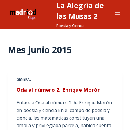
La Alegría de
S
a
las Musas 2
l
Poesía y Ciencia
t
a
r
Mes
junio 2015
a
l
c
o
GENERAL
n
Oda al número 2. Enrique Morón
t
e
Enlace a Oda al número 2 de Enrique Morón
n
en poesía y ciencia En el campo de poesía y
i
ciencia, las matemáticas constituyen una
d
amplia y privilegiada parcela, habida cuenta
o