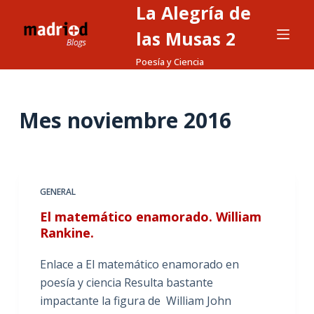
La Alegría de
S
a
las Musas 2
l
Poesía y Ciencia
t
a
r
Mes
noviembre 2016
a
l
c
o
GENERAL
n
El matemático enamorado. William
t
Rankine.
e
n
Enlace a El matemático enamorado en
i
poesía y ciencia Resulta bastante
d
impactante la figura de William John
o