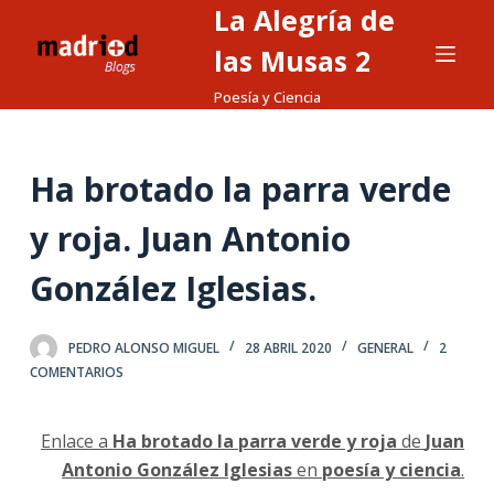
La Alegría de
S
a
las Musas 2
l
Poesía y Ciencia
t
a
r
Ha brotado la parra verde
a
l
y roja. Juan Antonio
c
González Iglesias.
o
n
t
PEDRO ALONSO MIGUEL
28 ABRIL 2020
GENERAL
2
e
COMENTARIOS
n
i
Enlace a
Ha brotado la parra verde y roja
de
Juan
d
Antonio González Iglesias
en
poesía y ciencia
.
o