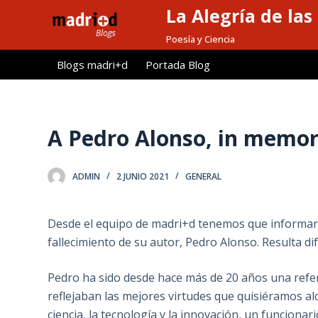
La Alegría de las
S
a
Poesía y Ciencia
l
Blogs madri+d
Portada Blog
t
a
r
a
A Pedro Alonso, in memo
l
c
ADMIN
2 JUNIO 2021
GENERAL
o
n
t
Desde el equipo de madri+d tenemos que informar a 
e
fallecimiento de su autor, Pedro Alonso. Resulta dif
n
i
Pedro ha sido desde hace más de 20 años una refer
d
reflejaban las mejores virtudes que quisiéramos al
o
ciencia, la tecnología y la innovación, un funciona