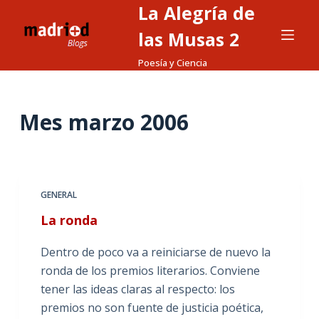
La Alegría de
S
a
las Musas 2
l
Poesía y Ciencia
t
a
r
Mes
marzo 2006
a
l
c
o
GENERAL
n
La ronda
t
e
Dentro de poco va a reiniciarse de nuevo la
n
ronda de los premios literarios. Conviene
i
tener las ideas claras al respecto: los
d
premios no son fuente de justicia poética,
o