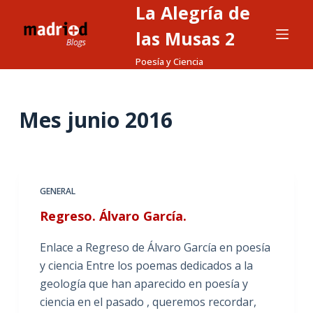
La Alegría de
S
a
las Musas 2
l
Poesía y Ciencia
t
a
r
Mes
junio 2016
a
l
c
o
GENERAL
n
Regreso. Álvaro García.
t
e
Enlace a Regreso de Álvaro García en poesía
n
y ciencia Entre los poemas dedicados a la
i
geología que han aparecido en poesía y
d
ciencia en el pasado , queremos recordar,
o