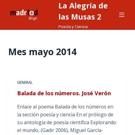
La Alegría de
S
a
las Musas 2
l
Poesía y Ciencia
t
a
r
Mes
mayo 2014
a
l
c
o
GENERAL
n
Balada de los números. José Verón
t
e
Enlace al poema Balada de los números en
n
la sección poesía y ciencia En el prólogo de
i
su antología de poesía científica Explorando
d
el mundo, (Gadir 2006), Miguel García-
o