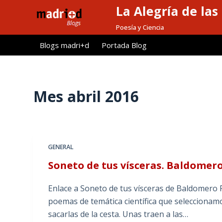
La Alegría de las
S
a
Poesía y Ciencia
l
Blogs madri+d
Portada Blog
t
a
r
a
Mes
abril 2016
l
c
o
n
GENERAL
t
Soneto de tus vísceras. Baldomer
e
n
Enlace a Soneto de tus vísceras de Baldomero 
i
poemas de temática científica que seleccionamo
d
sacarlas de la cesta. Unas traen a las…
o