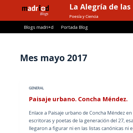
La Alegría de las
S
a
Poesía y Ciencia
l
Blogs madri+d
Portada Blog
t
a
r
a
Mes
mayo 2017
l
c
o
n
GENERAL
t
Paisaje urbano. Concha Méndez.
e
n
Enlace a Paisaje urbano de Concha Méndez en p
i
escritoras y poetas de la generación del 27, e
d
llegaron a figurar ni en las listas canónicas ni
o