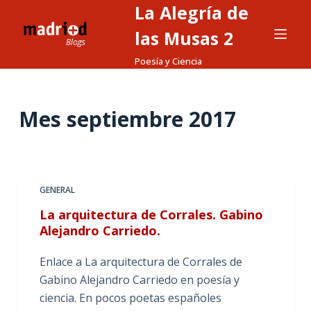
La Alegría de
S
a
las Musas 2
l
Poesía y Ciencia
t
a
r
Mes
septiembre 2017
a
l
c
o
GENERAL
n
La arquitectura de Corrales. Gabino
t
Alejandro Carriedo.
e
n
Enlace a La arquitectura de Corrales de
i
Gabino Alejandro Carriedo en poesía y
d
ciencia. En pocos poetas españoles
o