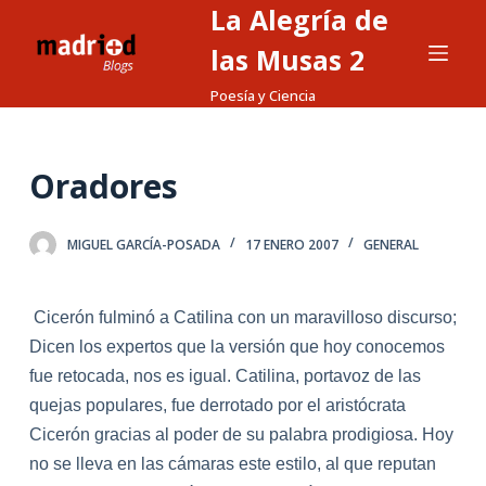
La Alegría de
S
a
las Musas 2
l
Poesía y Ciencia
t
a
r
Oradores
a
l
MIGUEL GARCÍA-POSADA
17 ENERO 2007
GENERAL
c
o
n
Cicerón fulminó a Catilina con un maravilloso discurso;
t
Dicen los expertos que la versión que hoy conocemos
e
fue retocada, nos es igual. Catilina, portavoz de las
n
quejas populares, fue derrotado por el aristócrata
i
Cicerón gracias al poder de su palabra prodigiosa. Hoy
d
no se lleva en las cámaras este estilo, al que reputan
o