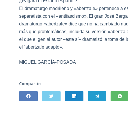
¿Pagará el Estado español?
El dramaturgo madrileño y «abertzale» pertenece a esa
separatista con el «antifascismo». El gran José Berg
dramaturgo «abertzale» dice que no ha cambiado nada
más que problemáticas, incluida su versión «abertza
el que el genial autor –este sí– dramatizó la toma de 
el “abertzale adaptó».
MIGUEL GARCÍA-POSADA
Compartir: