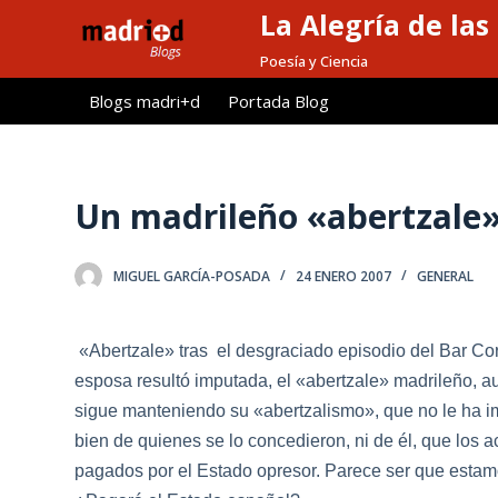
La Alegría de las
S
a
Poesía y Ciencia
l
Blogs madri+d
Portada Blog
t
a
r
a
Un madrileño «abertzale
l
c
MIGUEL GARCÍA-POSADA
24 ENERO 2007
GENERAL
o
n
t
«Abertzale» tras el desgraciado episodio del Bar Co
e
esposa resultó imputada, el «abertzale» madrileño, au
n
sigue manteniendo su «abertzalismo», que no le ha im
i
bien de quienes se lo concedieron, ni de él, que los 
d
pagados por el Estado opresor. Parece ser que esta
o