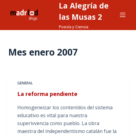
La Alegría de
S
a
las Musas 2
l
Poesía y Ciencia
t
a
r
Mes
enero 2007
a
l
c
o
GENERAL
n
La reforma pendiente
t
e
Homogeneizar los contenIdos del sistema
n
educativo es vital para nuestra
i
superivvencia como pueblo. La obra
d
maestra del independentismo catalán fue la
o