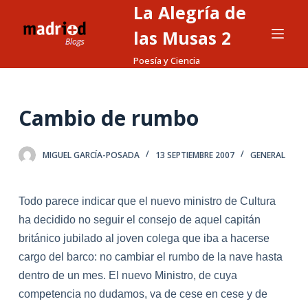
La Alegría de
S
a
las Musas 2
l
Poesía y Ciencia
t
a
r
Cambio de rumbo
a
l
MIGUEL GARCÍA-POSADA
13 SEPTIEMBRE 2007
GENERAL
c
o
n
Todo parece indicar que el nuevo ministro de Cultura
t
ha decidido no seguir el consejo de aquel capitán
e
británico jubilado al joven colega que iba a hacerse
n
cargo del barco: no cambiar el rumbo de la nave hasta
i
dentro de un mes. El nuevo Ministro, de cuya
d
competencia no dudamos, va de cese en cese y de
o