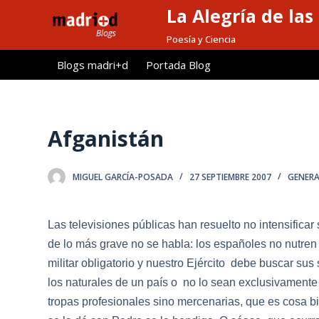
La Alegría de las
S
a
Poesía y Ciencia
l
Blogs madri+d
Portada Blog
t
a
r
a
Afganistán
l
c
MIGUEL GARCÍA-POSADA
27 SEPTIEMBRE 2007
GENERA
o
n
t
Las televisiones públicas han resuelto no intensifica
e
de lo más grave no se habla: los españoles no nutre
n
militar obligatorio y nuestro Ejército debe buscar su
i
los naturales de un país o no lo sean exclusivament
d
tropas profesionales sino mercenarias, que es cosa bi
o