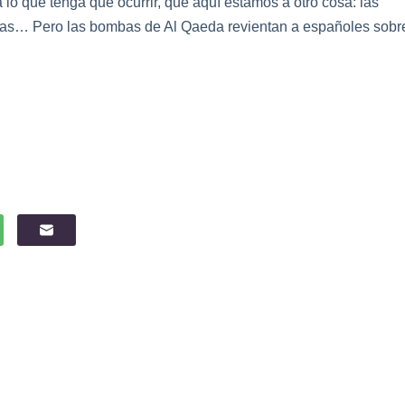
 lo que tenga que ocurrir, que aquí estamos a otro cosa: las
odistas… Pero las bombas de Al Qaeda revientan a españoles sobr