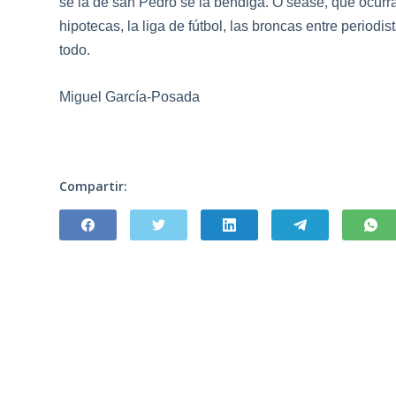
se la dé san Pedro se la bendiga. O séase, que ocurra
hipotecas, la liga de fútbol, las broncas entre peri
todo.
Miguel García-Posada
Compartir: