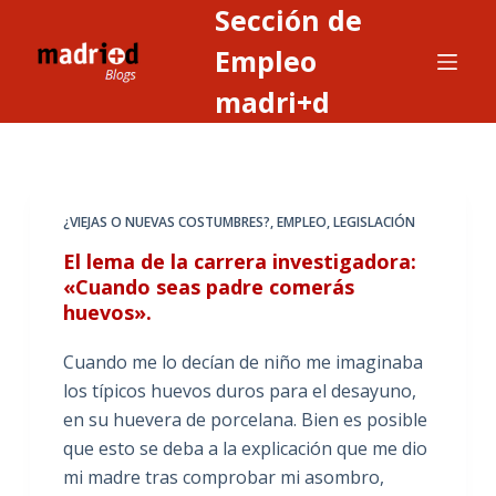
Sección de
S
a
Empleo
l
madri+d
t
a
r
a
¿VIEJAS O NUEVAS COSTUMBRES?
,
EMPLEO
,
LEGISLACIÓN
l
c
El lema de la carrera investigadora:
o
«Cuando seas padre comerás
huevos».
n
t
Cuando me lo decían de niño me imaginaba
e
los típicos huevos duros para el desayuno,
n
en su huevera de porcelana. Bien es posible
i
que esto se deba a la explicación que me dio
d
mi madre tras comprobar mi asombro,
o